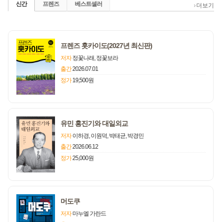
신간
프렌즈
베스트셀러
›
더보기
프렌즈 홋카이도(2027년 최신판)
저자
정꽃나래, 정꽃보라
출간
2026.07.01
정가
19,500원
유민 홍진기와 대일외교
저자
이하경, 이원덕, 박태균, 박경민
출간
2026.06.12
정가
25,000원
머도쿠
저자
마누엘 가란드