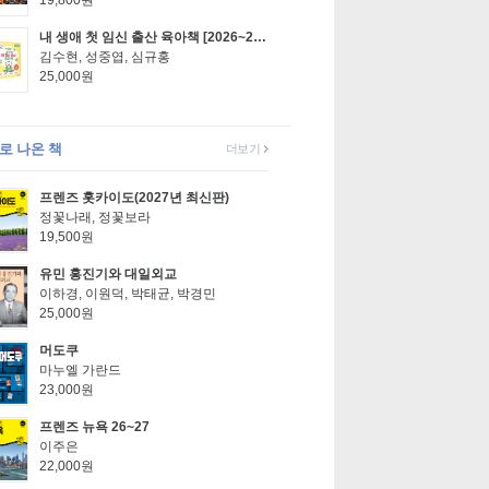
19,800원
내 생애 첫 임신 출산 육아책 [2026~2027년 최신개정판]
김수현, 성중엽, 심규홍
25,000원
로 나온 책
더보기
프렌즈 홋카이도(2027년 최신판)
정꽃나래, 정꽃보라
19,500원
유민 홍진기와 대일외교
이하경, 이원덕, 박태균, 박경민
25,000원
머도쿠
마누엘 가란드
23,000원
프렌즈 뉴욕 26~27
이주은
22,000원