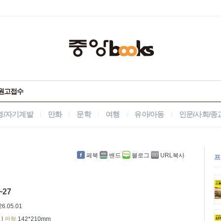
원고접수
영/자기계발
만화
문학
여행
유아/아동
인문/사회/종
페북
밴드
블로그
URL복사
프
~27
26.05.01
|
판형
142*210mm