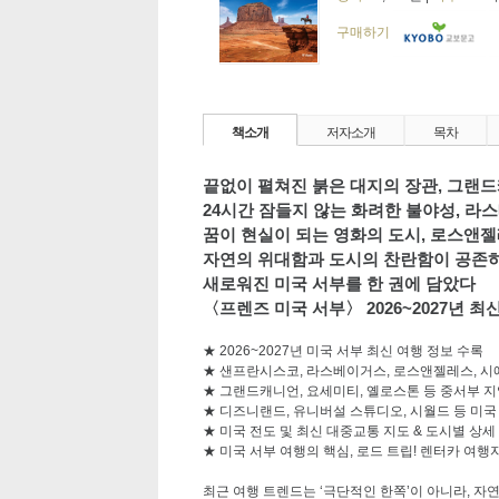
구매하기
책소개
저자소개
목차
끝없이 펼쳐진 붉은 대지의 장관
,
그랜드
24
시간 잠들지 않는 화려한 불야성
,
라스
꿈이 현실이 되는 영화의 도시
,
로스앤젤
자연의 위대함과 도시의 찬란함이 공존
새로워진 미국 서부를 한 권에 담았다
〈프렌즈 미국 서부〉
2026~2027
년 최
★ 2026~2027
년 미국 서부 최신 여행 정보 수록
★ 샌프란시스코
,
라스베이거스
,
로스앤젤레스
,
시
★ 그랜드캐니언
,
요세미티
,
옐로스톤 등 중서부 지
★ 디즈니랜드
,
유니버설 스튜디오
,
시월드 등 미국
★ 미국 전도 및 최신 대중교통 지도
&
도시별 상세
★ 미국 서부 여행의 핵심
,
로드 트립
!
렌터카 여행자
최근 여행 트렌드는
‘
극단적인 한쪽
’
이 아니라
,
자연