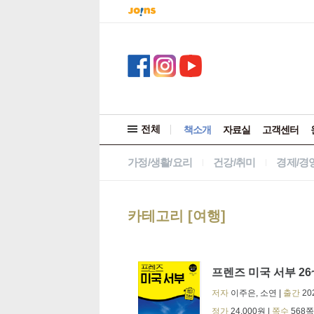
검색 바로가기
메뉴 바로가기
본문 바로가기
중앙북스 사이트맵 바로가기
전체
책소개
자료실
고객센터
가정/생활/요리
건강/취미
경제/경
카테고리 [여행]
프렌즈 미국 서부 26
저자
이주은, 소연
|
출간
20
정가
24,000원
|
쪽수
568쪽