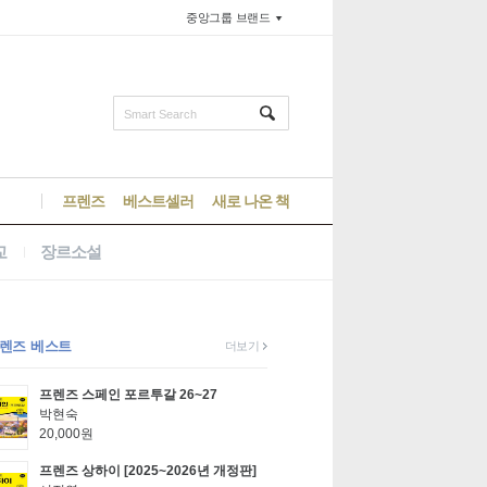
중앙그룹
브랜드
Smart Search
프렌즈
베스트셀러
새로 나온 책
교
장르소설
렌즈 베스트
더보기
프렌즈 스페인 포르투갈 26~27
박현숙
20,000원
프렌즈 상하이 [2025~2026년 개정판]