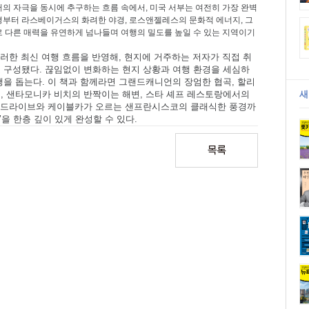
서의 자극을 동시에 추구하는 흐름 속에서
,
미국 서부는 여전히 가장 완벽
경부터 라스베이거스의 화려한 야경
,
로스앤젤레스의 문화적 에너지
,
그
 다른 매력을 유연하게 넘나들며 여행의 밀도를 높일 수 있는 지역이기
러한 최신 여행 흐름을 반영해
,
현지에 거주하는 저자가 직접 취
로 구성됐다
.
끊임없이 변화하는 현지 상황과 여행 환경을 세심하
행을 돕는다
.
이 책과 함께라면 그랜드캐니언의 장엄한 협곡
,
할리
경
,
샌타모니카 비치의 반짝이는 해변
,
스타 셰프 레스토랑에서의
새
는 드라이브와 케이블카가 오르는 샌프란시스코의 클래식한 풍경까
’
을 한층 깊이 있게 완성할 수 있다
.