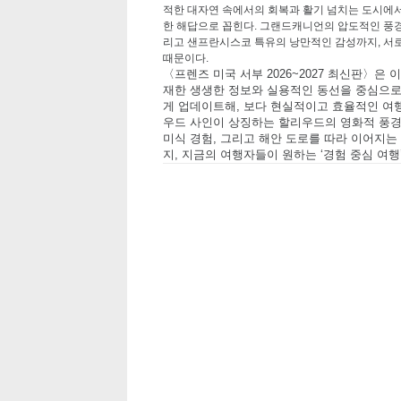
적한 대자연 속에서의 회복과 활기 넘치는 도시에
한 해답으로 꼽힌다
.
그랜드캐니언의 압도적인 풍
리고 샌프란시스코 특유의 낭만적인 감성까지
,
서로
때문이다
.
〈프렌즈 미국 서부
2026~2027
최신판〉은 이
재한 생생한 정보와 실용적인 동선을 중심으
게 업데이트해
,
보다 현실적이고 효율적인 여
우드 사인이 상징하는 할리우드의 영화적 풍
미식 경험
,
그리고 해안 도로를 따라 이어지
지
,
지금의 여행자들이 원하는
‘
경험 중심 여행